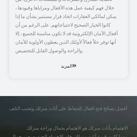
خلال فهم كيفية عمل هذه الأقفال ومزاياها وقيودها ،
يمكن لمالكي العقارات اتخاذ قرار مستنير بشأن ما إذا
كانوا الخيار الصحيح لاحتياجاتهم. على الرغم من أن
أقفال الأمان الإلكترونية قد لا تكون مناسبة للجميع ، إلا
أنها توفر حلاً فعالاً لأولئك الذين يعطون الأولوية للأمان
والراحة والوصول القابل للتخصيص.
المزيد
أفضل نصائح فتح اقفال للحفاظ على أثاث منزلك وتجنب التلف
الاهتمام بأثاث منزلك هو الاهتمام بجمال وراحة منزلك
مهما كانت قيمة أثاث منزلك، فإن الاهتمام الجيد به يعزز جمال