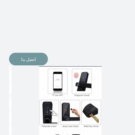
الإلكترونيات لقفل أبوابنا وتأمين منازلنا. يمكن الآن تثبيت
أقفال الأبواب الإلكترونية وأنظمة دخول بدون مفتاح في
منازلنا. ربما كنت تفكر في الحصول على هذه الأنواع من
الأقفال لتحل محل الأنواع التقليدية الموجودة في المنزل أو في
المكاتب التجارية.
اتصل بنا