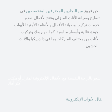
نحن فريق
من النجارين المحترفين المتخصصين
في
تصليح وصيانة الأثاث المنزلي وفتح الأقفال. نقدم
خدمات تركيب وصيانة الأقفال والأنظمة الأمنية للأبواب
بجودة عالية وأسعار مناسبة. كما نقوم بفك وتركيب
الأثاث من مختلف الماركات بما في ذلك إيكيا والأثاث
الخشبي.
اشعر بالراحة النفسية مع الأقفال الإلكترونية لمنزل أو مكتب
أكثر أمانا
أق
فال الأبواب الإلكترونية
قطعت أشكال التكنولوجيا الأكثر
تقدماً طريقها إلى منازلنا. في الوقت الحاضر ، يمكننا استخدام