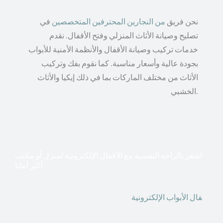
نحن فريق
من النجارين المحترفين المتخصصين
في
تصليح وصيانة الأثاث المنزلي وفتح الأقفال. نقدم
خدمات تركيب وصيانة الأقفال والأنظمة الأمنية للأبواب
بجودة عالية وأسعار مناسبة. كما نقوم بفك وتركيب
الأثاث من مختلف الماركات بما في ذلك إيكيا والأثاث
الخشبي.
اشعر بالراحة النفسية مع الأقفال الإلكترونية لمنزل أو مكتب
أكثر أمانا
أق
فال الأبواب الإلكترونية
قطعت أشكال التكنولوجيا الأكثر
تقدماً طريقها إلى منازلنا. في الوقت الحاضر ، يمكننا استخدام