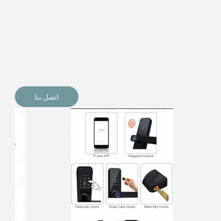
الإلكترونيات لقفل أبوابنا وتأمين منازلنا. يمكن الآن تثبيت
أقفال الأبواب الإلكترونية وأنظمة دخول بدون مفتاح في
منازلنا. ربما كنت تفكر في الحصول على هذه الأنواع من
الأقفال لتحل محل الأنواع التقليدية الموجودة في المنزل أو في
المكاتب التجارية.
اتصل بنا