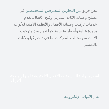
نحن فريق
من النجارين المحترفين المتخصصين
في
تصليح وصيانة الأثاث المنزلي وفتح الأقفال. نقدم
خدمات تركيب وصيانة الأقفال والأنظمة الأمنية للأبواب
بجودة عالية وأسعار مناسبة. كما نقوم بفك وتركيب
الأثاث من مختلف الماركات بما في ذلك إيكيا والأثاث
الخشبي.
اشعر بالراحة النفسية مع الأقفال الإلكترونية لمنزل أو مكتب
أكثر أمانا
أق
فال الأبواب الإلكترونية
قطعت أشكال التكنولوجيا الأكثر
تقدماً طريقها إلى منازلنا. في الوقت الحاضر ، يمكننا استخدام