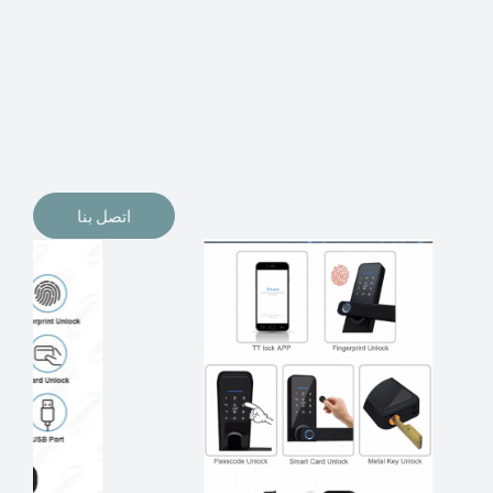
الإلكترونيات لقفل أبوابنا وتأمين منازلنا. يمكن الآن تثبيت
أقفال الأبواب الإلكترونية وأنظمة دخول بدون مفتاح في
منازلنا. ربما كنت تفكر في الحصول على هذه الأنواع من
الأقفال لتحل محل الأنواع التقليدية الموجودة في المنزل أو في
المكاتب التجارية.
اتصل بنا