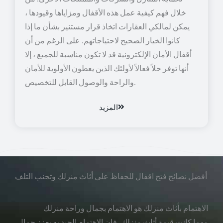
خلال فهم كيفية عمل هذه الأقفال ومزاياها وقيودها ،
يمكن لمالكي العقارات اتخاذ قرار مستنير بشأن ما إذا
كانوا الخيار الصحيح لاحتياجاتهم. على الرغم من أن
أقفال الأمان الإلكترونية قد لا تكون مناسبة للجميع ، إلا
أنها توفر حلاً فعالاً لأولئك الذين يعطون الأولوية للأمان
والراحة والوصول القابل للتخصيص.
المزيد
أفضل نصائح فتح اقفال للحفاظ على أثاث منزلك وتجنب التلف
الاهتمام بأثاث منزلك هو الاهتمام بجمال وراحة منزلك
مهما كانت قيمة أثاث منزلك، فإن الاهتمام الجيد به يعزز جمال