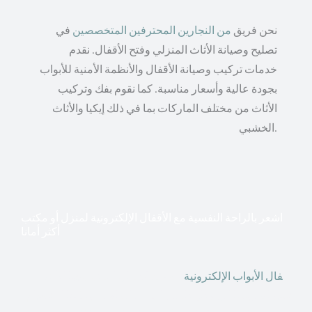
نحن فريق
من النجارين المحترفين المتخصصين
في
تصليح وصيانة الأثاث المنزلي وفتح الأقفال. نقدم
خدمات تركيب وصيانة الأقفال والأنظمة الأمنية للأبواب
بجودة عالية وأسعار مناسبة. كما نقوم بفك وتركيب
الأثاث من مختلف الماركات بما في ذلك إيكيا والأثاث
الخشبي.
اشعر بالراحة النفسية مع الأقفال الإلكترونية لمنزل أو مكتب
أكثر أمانا
أق
فال الأبواب الإلكترونية
قطعت أشكال التكنولوجيا الأكثر
تقدماً طريقها إلى منازلنا. في الوقت الحاضر ، يمكننا استخدام