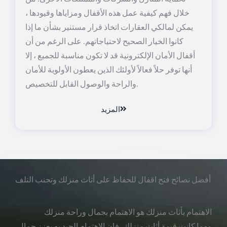
خلال فهم كيفية عمل هذه الأقفال ومزاياها وقيودها ،
يمكن لمالكي العقارات اتخاذ قرار مستنير بشأن ما إذا
كانوا الخيار الصحيح لاحتياجاتهم. على الرغم من أن
أقفال الأمان الإلكترونية قد لا تكون مناسبة للجميع ، إلا
أنها توفر حلاً فعالاً لأولئك الذين يعطون الأولوية للأمان
والراحة والوصول القابل للتخصيص.
المزيد
أفضل نصائح فتح اقفال للحفاظ على أثاث منزلك وتجنب التلف
الاهتمام بأثاث منزلك هو الاهتمام بجمال وراحة منزلك
مهما كانت قيمة أثاث منزلك، فإن الاهتمام الجيد به يعزز جمال