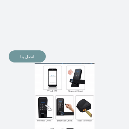
الإلكترونيات لقفل أبوابنا وتأمين منازلنا. يمكن الآن تثبيت
أقفال الأبواب الإلكترونية وأنظمة دخول بدون مفتاح في
منازلنا. ربما كنت تفكر في الحصول على هذه الأنواع من
الأقفال لتحل محل الأنواع التقليدية الموجودة في المنزل أو في
المكاتب التجارية.
اتصل بنا