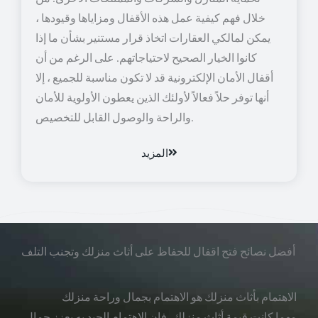
خلال فهم كيفية عمل هذه الأقفال ومزاياها وقيودها ،
يمكن لمالكي العقارات اتخاذ قرار مستنير بشأن ما إذا
كانوا الخيار الصحيح لاحتياجاتهم. على الرغم من أن
أقفال الأمان الإلكترونية قد لا تكون مناسبة للجميع ، إلا
أنها توفر حلاً فعالاً لأولئك الذين يعطون الأولوية للأمان
والراحة والوصول القابل للتخصيص.
المزيد
أفضل نصائح فتح اقفال للحفاظ على أثاث منزلك وتجنب التلف
الاهتمام بأثاث منزلك هو الاهتمام بجمال وراحة منزلك
مهما كانت قيمة أثاث منزلك، فإن الاهتمام الجيد به يعزز جمال