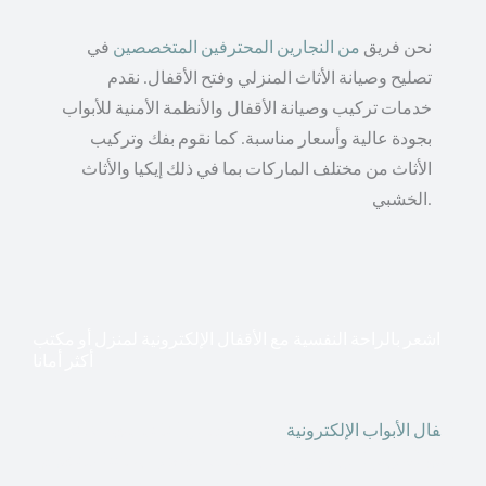
نحن فريق
من النجارين المحترفين المتخصصين
في
تصليح وصيانة الأثاث المنزلي وفتح الأقفال. نقدم
خدمات تركيب وصيانة الأقفال والأنظمة الأمنية للأبواب
بجودة عالية وأسعار مناسبة. كما نقوم بفك وتركيب
الأثاث من مختلف الماركات بما في ذلك إيكيا والأثاث
الخشبي.
اشعر بالراحة النفسية مع الأقفال الإلكترونية لمنزل أو مكتب
أكثر أمانا
أق
فال الأبواب الإلكترونية
قطعت أشكال التكنولوجيا الأكثر
تقدماً طريقها إلى منازلنا. في الوقت الحاضر ، يمكننا استخدام