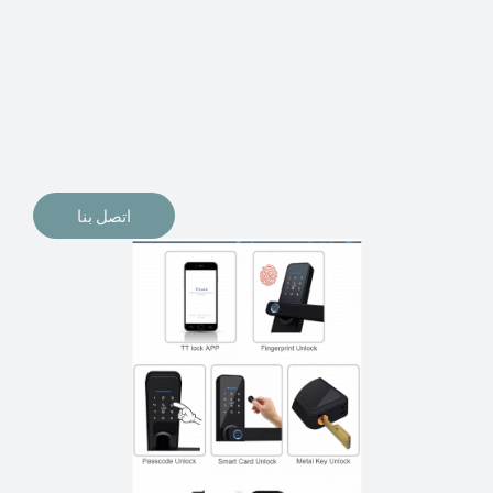
الإلكترونيات لقفل أبوابنا وتأمين منازلنا. يمكن الآن تثبيت
أقفال الأبواب الإلكترونية وأنظمة دخول بدون مفتاح في
منازلنا. ربما كنت تفكر في الحصول على هذه الأنواع من
الأقفال لتحل محل الأنواع التقليدية الموجودة في المنزل أو في
المكاتب التجارية.
اتصل بنا