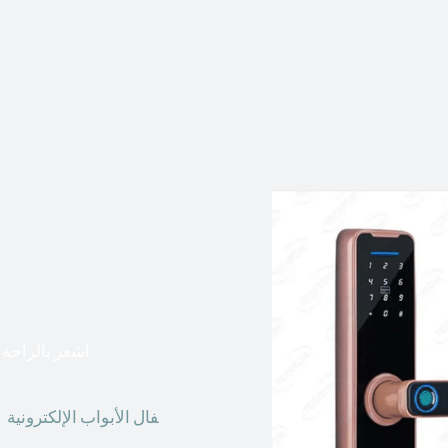
اشعر بالراحة ا
أق
فال الأبواب الإلكترونية
ق
الحاضر ، يمكننا استخدام ال