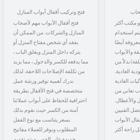
حاب
فتح وتركيب أقفال أبواب المنازل
 مكتب أكثر
فتح أقفال الأبواب مهم لأصحاب
 يتم استخدام
المنازل والشركات. من الممكن أن
معروفة أيضًا
يفقد أي شخص مفتاح المنزل أو
قة والأبواب
يتركه داخل المنزل ويغلق الباب ،
قة) بدلاً من
مما يدفعه للكسر والدخول ، مما يزيد
ية العادية.
من تكلفة الإصلاحات اللاحقة. لذلك
يات العادية
ندرك أهمية توفير ورشة عمل
اب تعاني من
متخصصة في فتح الأقفال بطريقة
 والأعطال.
احترافية للحفاظ على أبواب عملائنا
ضل الفنيين
آمنة من الكسر حيث نقوم بذلك
فال الأبواب
بسعر يتناسب مع نوع القفل
المطلوب ونوفر للعملاء مفاتيح
جديدة على الفور ، و يتم تقديم