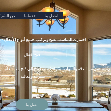
اتصل بنا
خدماتنا
عن الشرك
Doors Locks - اختيارك المناسب لفتح وتركيب جميع أنواع الأقفال
فتح اقفال
لى مستوى من الدقة والمهارة. سواء كنت تحتاج إلى فتح باب مغلق أو
بسرعة وفعالية
اتصل بنا