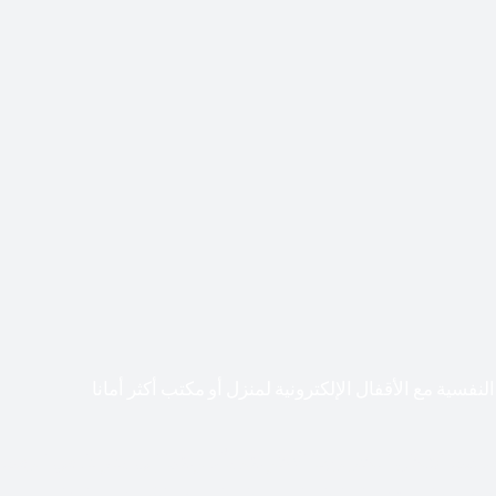
لنفسية مع الأقفال الإلكترونية لمنزل أو مكتب أكثر أمانا
طعت أشكال التكنولوجيا الأكثر تقدماً طريقها إلى منازلنا. في الوقت
إلكترونيات لقفل أبوابنا وتأمين منازلنا. يمكن الآن تثبيت أقفال